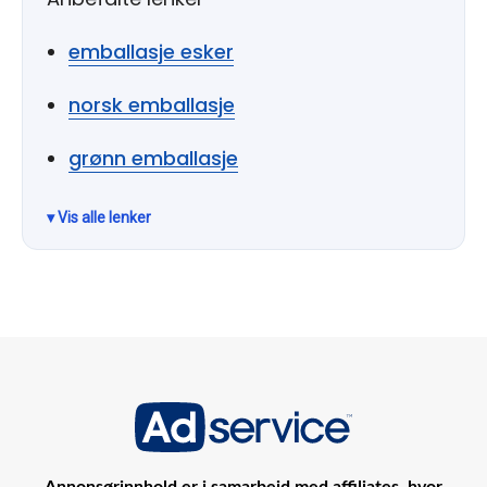
emballasje esker
norsk emballasje
grønn emballasje
Annonsørinnhold er i samarbeid med affiliates, hvor