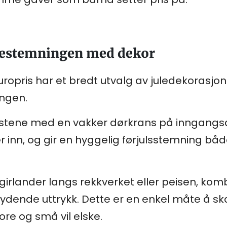
ulestemningen med dekor
! Europris har et bredt utvalg av juledekoras
ongen.
stene med en vakker dørkrans på inngangsd
r inn, og gir en hyggelig førjulsstemning bå
 girlander langs rekkverket eller peisen, kom
ydende uttrykk. Dette er en enkel måte å s
re og små vil elske.