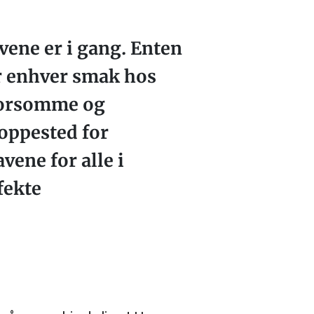
avene er i gang. Enten
for enhver smak hos
 morsomme og
oppested for
vene for alle i
fekte