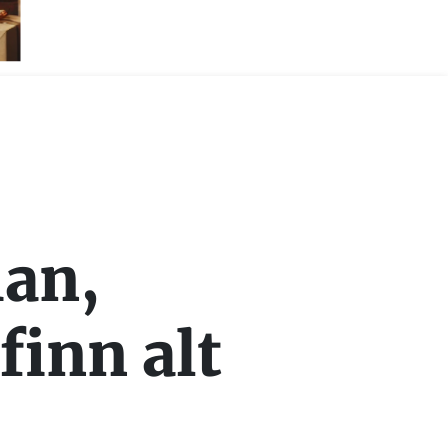
han,
finn alt