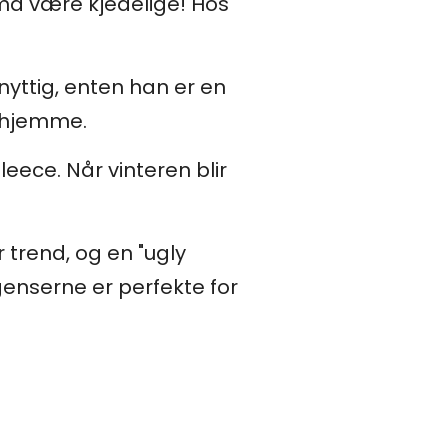
må være kjedelige! Hos
d nyttig, enten han er en
r hjemme.
eece. Når vinteren blir
 trend, og en "ugly
genserne er perfekte for