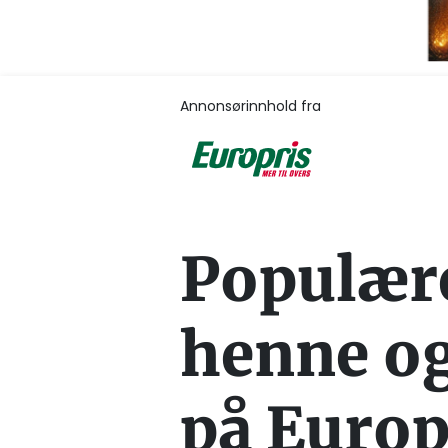
Annonsørinnhold fra
Populære
henne og
på Europ