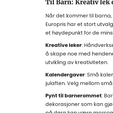
Til Barn: Kreativ le
Når det kommer til barna,
Europris har et stort utva
et høydepunkt for de mins
Kreative leker
: Håndverkse
å skape noe med hendene. 
utvikling av kreativiteten.
Kalendergaver
: Små kale
julaften. Velg mellom små 
Pynt til barnerommet
: Ba
dekorasjoner som kan gjøre
på døra kan være morsom