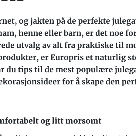
ørnet, og jakten på de perfekte juleg
l ham, henne eller barn, er det noe 
rede utvalg av alt fra praktiske til
odukter, er Europris et naturlig st
år du tips til de mest populære julega
ekorasjonsideer for å skape den per
omfortabelt og litt morsomt