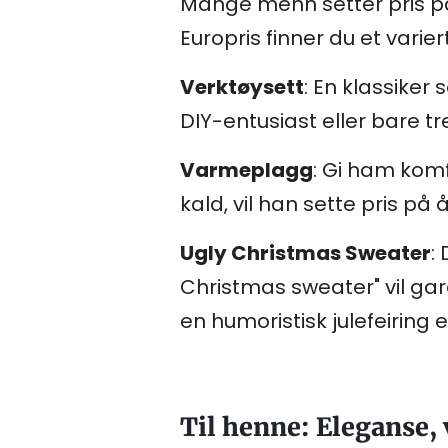
Mange menn setter pris på
Europris finner du et vari
Verktøysett
: En klassiker 
DIY-entusiast eller bare 
Varmeplagg
: Gi ham komf
kald, vil han sette pris på
Ugly Christmas Sweater
:
Christmas sweater" vil gar
en humoristisk julefeiring 
Til henne: Eleganse