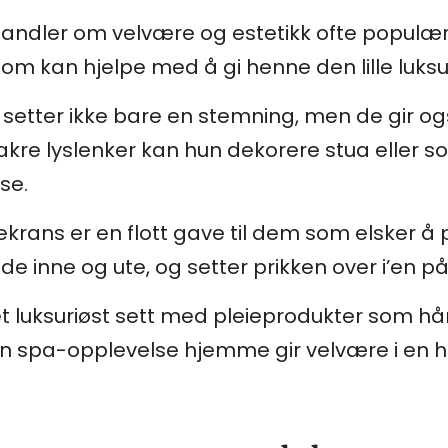
andler om velvære og estetikk ofte populære
som kan hjelpe med å gi henne den lille luksu
e setter ikke bare en stemning, men de gir 
kre lyslenker kan hun dekorere stua eller 
se.
lekrans er en flott gave til dem som elsker å 
e inne og ute, og setter prikken over i’en på
et luksuriøst sett med pleieprodukter som h
ten spa-opplevelse hjemme gir velvære i en h