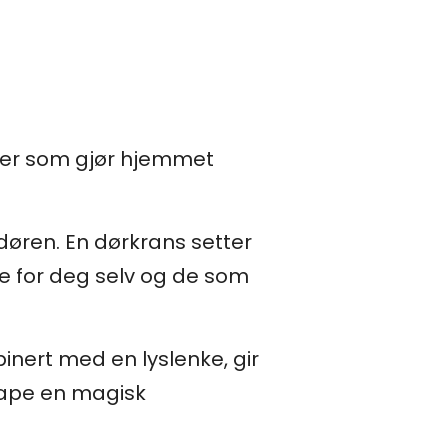
joner som gjør hjemmet
øren. En dørkrans setter
de for deg selv og de som
binert med en lyslenke, gir
kape en magisk