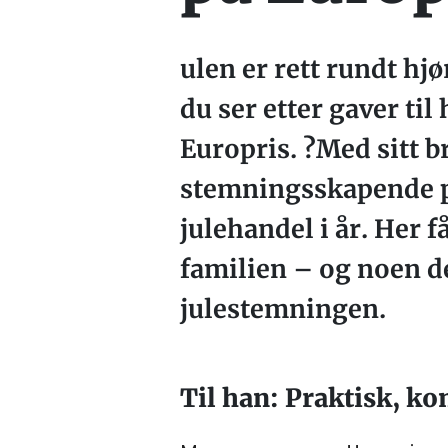
ulen er rett rundt hj
du ser etter gaver ti
Europris. ?Med sitt b
stemningsskapende pr
julehandel i år. Her f
familien – og noen d
julestemningen.
Til han: Praktisk, k