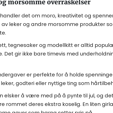
k og morsomme overraskelser
 handler det om moro, kreativitet og spenne
lg av leker og andre morsomme produkter som
te.
tt, tegnesaker og modellkitt er alltid popu
Det gir ikke bare timevis med underholdni
ndergaver er perfekte for å holde spenninge
leker, godteri eller nyttige ting som hårtilb
rn elsker å være med på å pynte til jul, og 
 rommet deres ekstra koselig. En liten girla
me gaver som barna setter pris på.