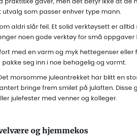
 praktiske gaver, men det betyr ikke at de 
ert utvalg som passer enhver type mann.
som aldri slår feil. Et solid verktøysett er allti
trenger noen gode verktøy for små oppgave
ort med en varm og myk hettegenser eller fl
 å pakke seg inn i noe behagelig og varmt.
 Det morsomme juleantrekket har blitt en stor
antert bringe frem smilet på julaften. Disse 
eller julefester med venner og kolleger.
, velvære og hjemmekos