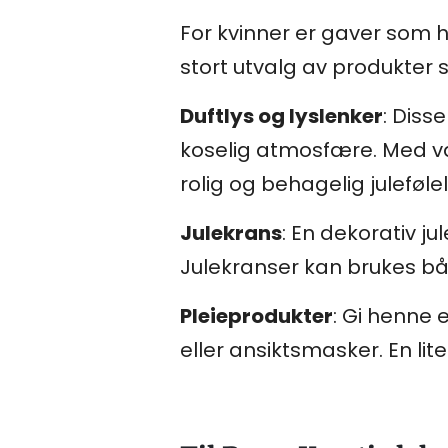
For kvinner er gaver som h
stort utvalg av produkter 
Duftlys og lyslenker
: Diss
koselig atmosfære. Med va
rolig og behagelig julefølel
Julekrans
: En dekorativ ju
Julekranser kan brukes båd
Pleieprodukter
: Gi henne 
eller ansiktsmasker. En li